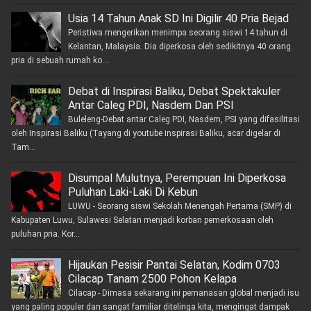
Usia 14 Tahun Anak SD Ini Digilir 40 Pria Bejad
Peristiwa mengerikan menimpa seorang siswi 14 tahun di
Kelantan, Malaysia. Dia diperkosa oleh sedikitnya 40 orang
pria di sebuah rumah ko...
Debat di Inspirasi Baliku, Debat Spektakuler
Antar Caleg PDI, Nasdem Dan PSI
Buleleng-Debat antar Caleg PDI, Nasdem, PSI yang difasilitasi
oleh Inspirasi Baliku (Tayang di youtube inspirasi Baliku, acar digelar di
Tam...
Disumpal Mulutnya, Perempuan Ini Diperkosa
Puluhan Laki-Laki Di Kebun
LUWU - Seorang siswi Sekolah Menengah Pertama (SMP) di
Kabupaten Luwu, Sulawesi Selatan menjadi korban pemerkosaan oleh
puluhan pria. Kor...
Hijaukan Pesisir Pantai Selatan, Kodim 0703
Cilacap Tanam 2500 Pohon Kelapa
Cilacap - Dimasa sekarang ini pemanasan global menjadi isu
yang paling populer dan sangat familiar ditelinga kita, mengingat dampak