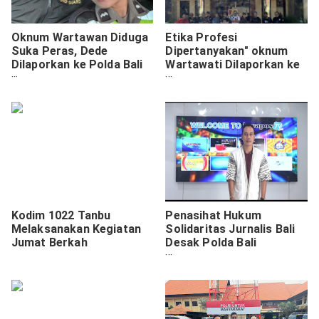
Oknum Wartawan Diduga
Etika Profesi
Suka Peras, Dede
Dipertanyakan" oknum
Dilaporkan ke Polda Bali
Wartawati Dilaporkan ke
Atas Enam Dugaan
Polisi oleh Aliansi SAPA
Tindak Pidana
Kodim 1022 Tanbu
Penasihat Hukum
Melaksanakan Kegiatan
Solidaritas Jurnalis Bali
Jumat Berkah
Desak Polda Bali
Tegakkan Hukum Secara
Adil Kasus Intimidasi
Jurnalis