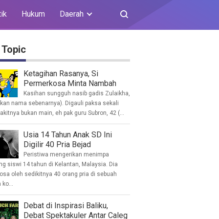
tik
Hukum
Daerah
 Topic
Ketagihan Rasanya, Si
Permerkosa Minta Nambah
Kasihan sungguh nasib gadis Zulaikha,
ukan nama sebenarnya). Digauli paksa sekali
akitnya bukan main, eh pak guru Subron, 42 (...
Usia 14 Tahun Anak SD Ini
Digilir 40 Pria Bejad
Peristiwa mengerikan menimpa
g siswi 14 tahun di Kelantan, Malaysia. Dia
osa oleh sedikitnya 40 orang pria di sebuah
ko...
Debat di Inspirasi Baliku,
Debat Spektakuler Antar Caleg