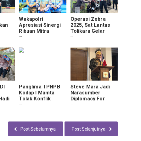
a
Wakapolri
Operasi Zebra
kan
Apresiasi Sinergi
2025, Sat Lantas
Ribuan Mitra
Tolikara Gelar
n
Kamtibmas dalam
Sosialisasi
Apel Mitra
wa
Kamtibmas Presisi
i
di Polda Papua
DI
Panglima TPNPB
Steve Mara Jadi
Kodap I Mamta
Narasumber
ladi
Tolak Konflik
Diplomacy For
i
Menjelang 1
Development di
enz
Desember
KBRI London
atan
Lanny
Kasih
Post Sebelumnya
Post Selanjutnya
an