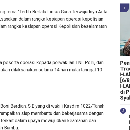
g tema ”Tertib Berlalu Lintas Guna Terwujudnya Asta
aksanakan dalam rangka kesiapan operasi kepolisian
lam rangka kesiapan operasi Kepolisian keselamatan
 peserta operasi kepada perwakilan TNI, Polri, dan
Peng
Tra
akan dilaksanakan selama 14 hari mulai tanggal 10
H.A
[6/8
H.A
di 
Sya
oni Berdian, S.E yang di wakili Kasdim 1022/Tanah
yampaikan siap membantu dan bekerjasama dengan
 terkait dalam upaya mewujudkan keamanan dan
nah Bumbu.