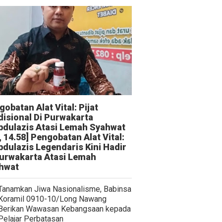
obatan Alat Vital: Pijat
disional Di Purwakarta
bdulazis Atasi Lemah Syahwat
, 14.58] Pengobatan Alat Vital:
bdulazis Legendaris Kini Hadir
Purwakarta Atasi Lemah
hwat
Tanamkan Jiwa Nasionalisme, Babinsa
Koramil 0910-10/Long Nawang
Berikan Wawasan Kebangsaan kepada
Pelajar Perbatasan