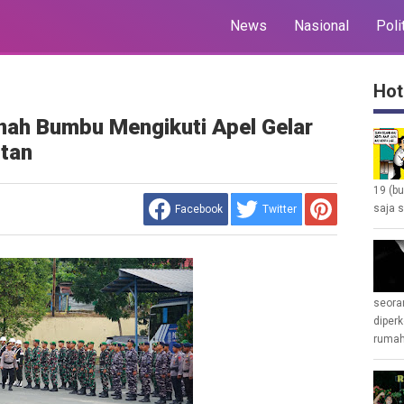
News
Nasional
Poli
Hot
nah Bumbu Mengikuti Apel Gelar
tan
19 (b
saja s
Facebook
Twitter
seoran
diperk
rumah 