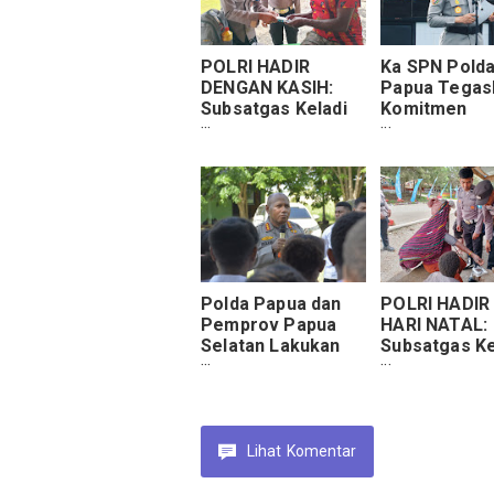
POLRI HADIR
Ka SPN Pold
DENGAN KASIH:
Papua Tegas
Subsatgas Keladi
Komitmen
Sagu Operasi
Pembentuka
Rasaka Cartenz
Mental dan
Layani Kesehatan
Karakter Sis
Warga dari
Diktukba Polr
Berbagai Kampung
di Lanny Jaya
Polda Papua dan
POLRI HADIR 
Pemprov Papua
HARI NATAL:
Selatan Lakukan
Subsatgas Ke
Pengawasan
Sagu Operas
Penggunaan Dana
Rasaka Cart
Pendidikan di
Layani Keseh
Kabupaten
Masyarakat 
Merauke
Jaya dengan 
Lihat
Komentar
dan Kepeduli