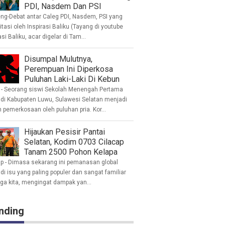
PDI, Nasdem Dan PSI
eng-Debat antar Caleg PDI, Nasdem, PSI yang
litasi oleh Inspirasi Baliku (Tayang di youtube
asi Baliku, acar digelar di Tam...
Disumpal Mulutnya,
Perempuan Ini Diperkosa
Puluhan Laki-Laki Di Kebun
- Seorang siswi Sekolah Menengah Pertama
 di Kabupaten Luwu, Sulawesi Selatan menjadi
 pemerkosaan oleh puluhan pria. Kor...
Hijaukan Pesisir Pantai
Selatan, Kodim 0703 Cilacap
Tanam 2500 Pohon Kelapa
ap - Dimasa sekarang ini pemanasan global
i isu yang paling populer dan sangat familiar
nga kita, mengingat dampak yan...
nding