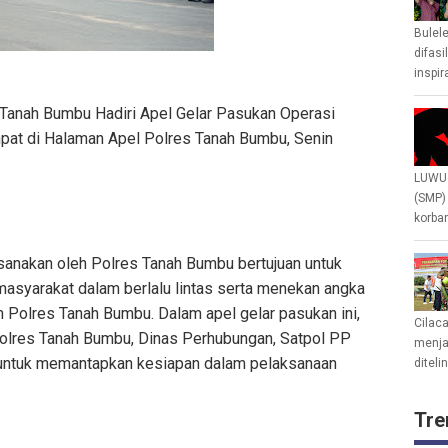
Bulel
difasi
inspir
Tanah Bumbu Hadiri Apel Gelar Pasukan Operasi
pat di Halaman Apel Polres Tanah Bumbu, Senin
LUWU 
(SMP)
korban
sanakan oleh Polres Tanah Bumbu bertujuan untuk
masyarakat dalam berlalu lintas serta menekan angka
um Polres Tanah Bumbu. Dalam apel gelar pasukan ini,
Cilac
Polres Tanah Bumbu, Dinas Perhubungan, Satpol PP
menjad
dir untuk memantapkan kesiapan dalam pelaksanaan
diteli
Tre