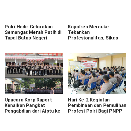
Polri Hadir Gelorakan
Kapolres Merauke
Semangat Merah Putih di
Tekankan
Tapal Batas Negeri
Profesionalitas, Sikap
Keerom Menjelang Hari
Humanis, dan Etika
Kemerdekaan ke-80
Bermedia Sosial
Upacara Korp Raport
Hari Ke-2 Kegiatan
Kenaikan Pangkat
Pembinaan dan Pemulihan
Pengabdian dari Aiptu ke
Profesi Polri Bagi PNPP
Ipda di Polres Pasuruan
Jajaran Polda Papua
Kota Periode 1 Agustus
Tahun 2025
2025