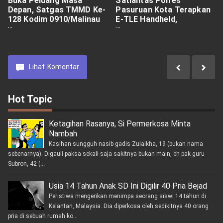
Buka Peluang Masa
Satlantas Polres
Depan, Satgas TMMD Ke-
Pasuruan Kota Terapkan
128 Kodim 0910/Malinau
E-TLE Handheld,
Sosialisasikan
Penindakan Lebih Modern
Rekrutmen TNI kepada
dan Transparan
Siswa SMA Negeri 3
Malinau
Lihat
Komentar
Hot Topic
Ketagihan Rasanya, Si Permerkosa Minta
Nambah
Kasihan sungguh nasib gadis Zulaikha, 19 (bukan nama
sebenarnya). Digauli paksa sekali saja sakitnya bukan main, eh pak guru
Subron, 42 (...
Usia 14 Tahun Anak SD Ini Digilir 40 Pria Bejad
Peristiwa mengerikan menimpa seorang siswi 14 tahun di
Kelantan, Malaysia. Dia diperkosa oleh sedikitnya 40 orang
pria di sebuah rumah ko...