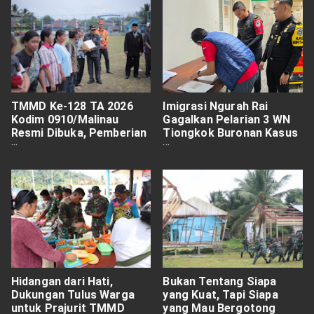
TMMD Ke-128 TA 2026
Imigrasi Ngurah Rai
Kodim 0910/Malinau
Gagalkan Pelarian 3 WN
Resmi Dibuka, Pemberian
Tiongkok Buronan Kasus
Tali Asih Jadi Wujud
Pencurian di Bogor
Kepedulian Nyata
Hidangan dari Hati,
Bukan Tentang Siapa
Dukungan Tulus Warga
yang Kuat, Tapi Siapa
untuk Prajurit TMMD
yang Mau Bergotong