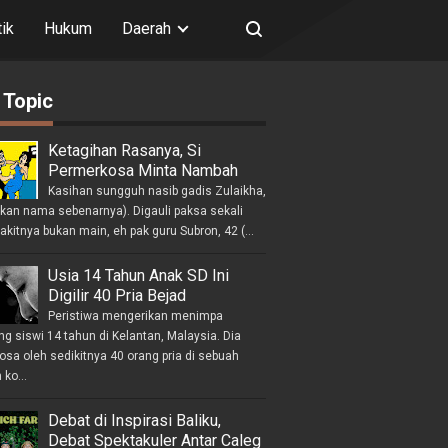
tik
Hukum
Daerah
 Topic
Ketagihan Rasanya, Si
Permerkosa Minta Nambah
Kasihan sungguh nasib gadis Zulaikha,
ukan nama sebenarnya). Digauli paksa sekali
akitnya bukan main, eh pak guru Subron, 42 (...
Usia 14 Tahun Anak SD Ini
Digilir 40 Pria Bejad
Peristiwa mengerikan menimpa
g siswi 14 tahun di Kelantan, Malaysia. Dia
osa oleh sedikitnya 40 orang pria di sebuah
ko...
Debat di Inspirasi Baliku,
Debat Spektakuler Antar Caleg