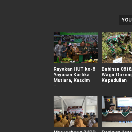
YOU
Rayakan HUT ke-8
Babinsa 0818
Yayasan Kartika
Wagir Doron
Mutiara, Kasdim
Kepedulian
0818 Malang-Batu
Lingkungan 
Apresiasi Dedikasi
Penanaman 1
untuk Anak Difabel
Pohon