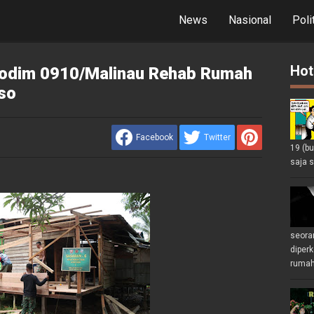
News
Nasional
Poli
Hot
odim 0910/Malinau Rehab Rumah
so
Facebook
Twitter
19 (b
saja s
seoran
diperk
rumah 