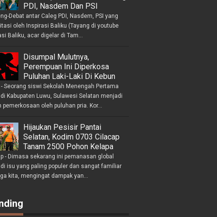
PDI, Nasdem Dan PSI
eng-Debat antar Caleg PDI, Nasdem, PSI yang
litasi oleh Inspirasi Baliku (Tayang di youtube
asi Baliku, acar digelar di Tam...
Disumpal Mulutnya,
Perempuan Ini Diperkosa
Puluhan Laki-Laki Di Kebun
- Seorang siswi Sekolah Menengah Pertama
 di Kabupaten Luwu, Sulawesi Selatan menjadi
 pemerkosaan oleh puluhan pria. Kor...
Hijaukan Pesisir Pantai
Selatan, Kodim 0703 Cilacap
Tanam 2500 Pohon Kelapa
ap - Dimasa sekarang ini pemanasan global
i isu yang paling populer dan sangat familiar
nga kita, mengingat dampak yan...
nding