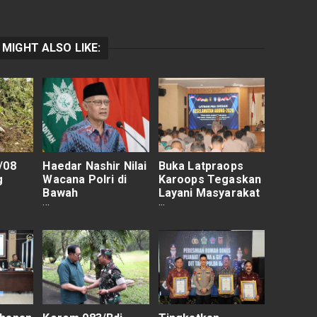
 MIGHT ALSO LIKE:
/08
Haedar Nashir Nilai
Buka Latpraops
g
Wacana Polri di
Karoops Tegaskan
Bawah
Layani Masyarakat
Lewat
Kementerian Tak
Dengan Baik
.000
Relevan dengan
Semangat
Reformasi