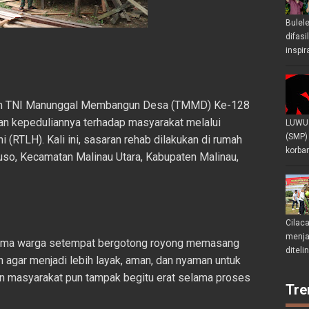
Bulel
difasi
inspir
am TNI Manunggal Membangun Desa (TMMD) Ke-128
n kepeduliannya terhadap masyarakat melalui
LUWU 
(SMP)
 (RTLH). Kali ini, sasaran rehab dilakukan di rumah
korban
Luso, Kecamatan Malinau Utara, Kabupaten Malinau,
Cilac
menjad
sama warga setempat bergotong royong memasang
diteli
 agar menjadi lebih layak, aman, dan nyaman untuk
an masyarakat pun tampak begitu erat selama proses
Tre